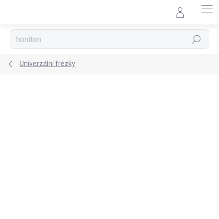
Přejít
na
obsah
Hledat
Univerzální frézky