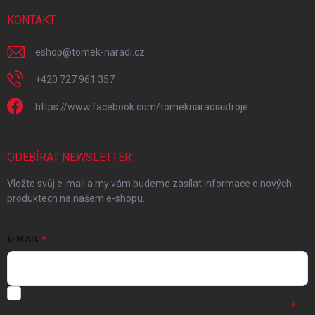
KONTAKT
eshop
@
tomek-naradi.cz
+420 727 961 357
https://www.facebook.com/tomeknaradiastroje
ODEBÍRAT NEWSLETTER
Vložte svůj e-mail a my vám budeme zasílat informace o nových
produktech na našem e-shopu.
E-MAIL
Chci vybrané slevy, jedinečné nabídky a soutěže na e-mail
-
Souhlasím se
zpracováním osobních údajů
pro marketingové účely.