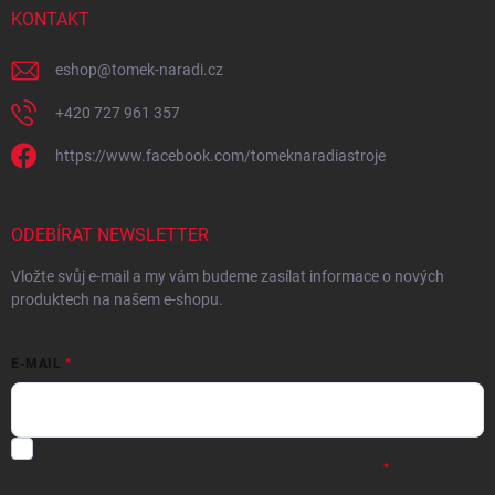
KONTAKT
eshop
@
tomek-naradi.cz
+420 727 961 357
https://www.facebook.com/tomeknaradiastroje
ODEBÍRAT NEWSLETTER
Vložte svůj e-mail a my vám budeme zasílat informace o nových
produktech na našem e-shopu.
E-MAIL
Chci vybrané slevy, jedinečné nabídky a soutěže na e-mail
- Souhlasím
se
zpracováním osobních údajů
pro marketingové účely.