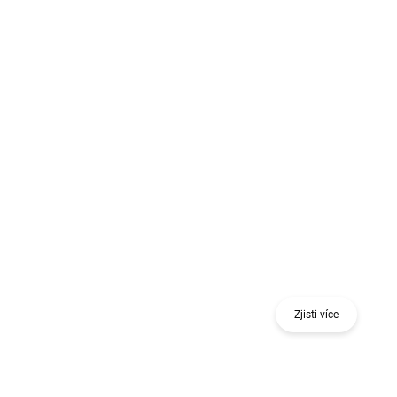
Získej odměnu při nákupu jednoho nebo více
kusů 18 V nářadí nebo stavebního nivelačního
nástroje.
Zjisti více