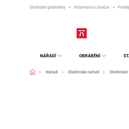
Přejít
Obchodní podmínky
Informace o značce
Prode
na
obsah
NÁŘADÍ
OBRÁBĚNÍ
ST
Domů
Nářadí
Elektrické nářadí
Elektrické