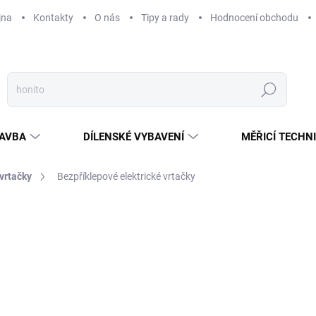
jna
Kontakty
O nás
Tipy a rady
Hodnocení obchodu
Hledat
AVBA
DÍLENSKÉ VYBAVENÍ
MĚŘICÍ TECHN
 vrtačky
Bezpříklepové elektrické vrtačky