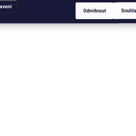
avení
Odmítnout
Souhl