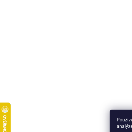
Použív
analýze