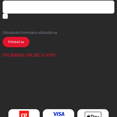
Chcem vybrané zľavy, jedinečné ponuky a súťaže na e-mail
- Súhlasím
sa
spracovaním osobných údajov
pre marketingové účely.
Odoslaním formulára súhlasíte
sa
spracovaním osobných údajov
.
Prihlásiť sa
PRIJÍMAME ONLINE PLATBY