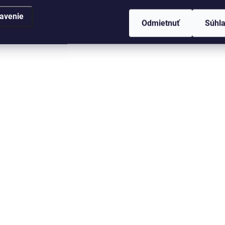
avenie
Odmietnuť
Súhl