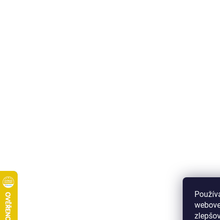
Použív
webove
zlepšov