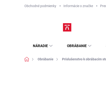
Prejsť
Obchodné podmienky
Informácie o značke
Pre
na
obsah
NÁRADIE
OBRÁBANIE
Domov
Obrábanie
Príslušenstvo k obrábacím st