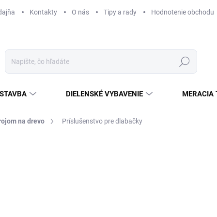
dajňa
Kontakty
O nás
Tipy a rady
Hodnotenie obchodu
Hľadať
STAVBA
DIELENSKÉ VYBAVENIE
MERACIA 
rojom na drevo
Príslušenstvo pre dlabačky