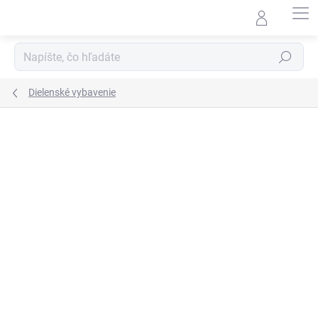
Prejsť
na
obsah
Hľadať
Dielenské vybavenie