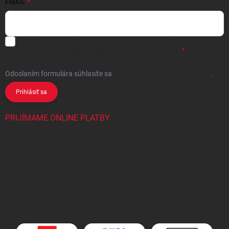
EMAIL
Chcem vybrané zľavy, jedinečné ponuky a súťaže na e-mail
- Súhlasím
sa
spracovaním osobných údajov
pre marketingové účely.
Odoslaním formulára súhlasíte
sa
spracovaním osobných údajov
.
Prihlásiť sa
PRIJÍMAME ONLINE PLATBY