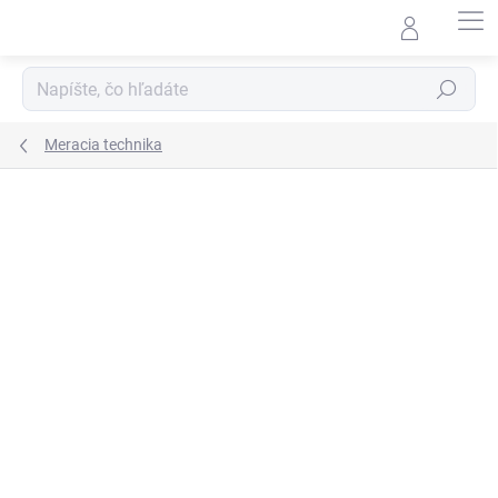
Prejsť
na
obsah
Hľadať
Meracia technika