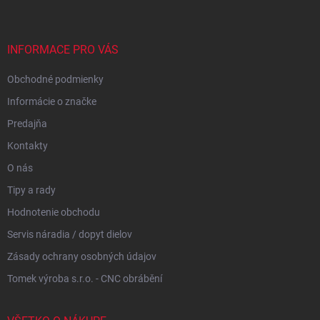
p
ä
t
i
INFORMACE PRO VÁS
e
Obchodné podmienky
Informácie o značke
Predajňa
Kontakty
O nás
Tipy a rady
Hodnotenie obchodu
Servis náradia / dopyt dielov
Zásady ochrany osobných údajov
Tomek výroba s.r.o. - CNC obrábění