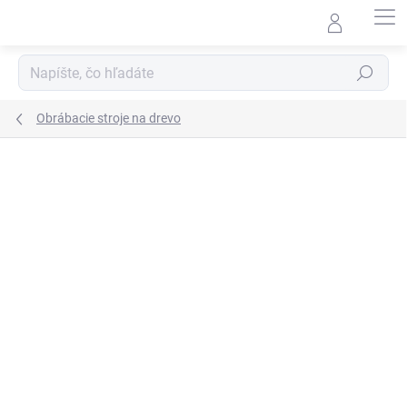
Prejsť
na
obsah
Hľadať
Obrábacie stroje na drevo