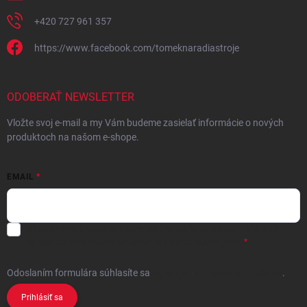
+420 727 961 357
https://www.facebook.com/tomeknaradiastroje
ODOBERAŤ NEWSLETTER
Vložte svoj e-mail a my Vám budeme zasielať informácie o nových
produktoch na našom e-shope.
EMAIL
Chcem vybrané zľavy, jedinečné ponuky a súťaže na e-mail
- Súhlasím
sa
spracovaním osobných údajov
pre marketingové účely.
Odoslaním formulára súhlasíte
sa
spracovaním osobných údajov
.
Prihlásiť sa