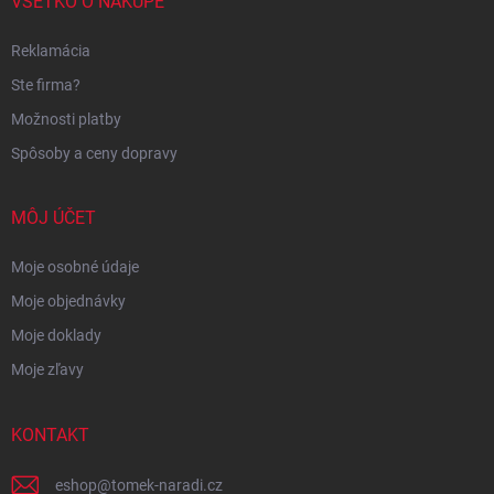
VŠETKO O NÁKUPE
Reklamácia
Ste firma?
Možnosti platby
Spôsoby a ceny dopravy
MÔJ ÚČET
Moje osobné údaje
Moje objednávky
Moje doklady
Moje zľavy
KONTAKT
eshop
@
tomek-naradi.cz