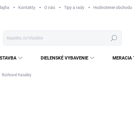
dajňa
Kontakty
O nás
Tipy a rady
Hodnotenie obchodu
Hľadať
STAVBA
DIELENSKÉ VYBAVENIE
MERACIA 
Rúrkové hasáky