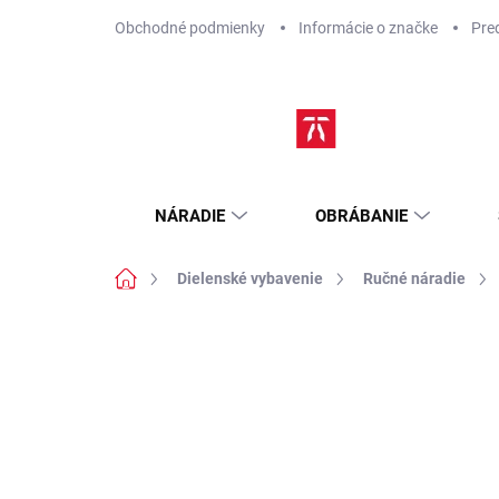
Prejsť
Obchodné podmienky
Informácie o značke
Pre
na
obsah
NÁRADIE
OBRÁBANIE
Domov
Dielenské vybavenie
Ručné náradie