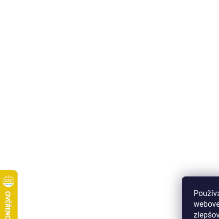
Použív
webove
zlepšov