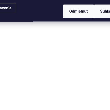
avenie
Odmietnuť
Súhl