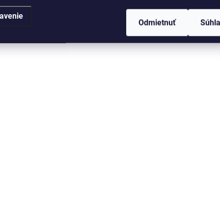
avenie
Odmietnuť
Súhl