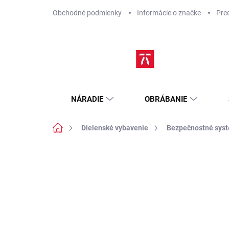
Prejsť
Obchodné podmienky
Informácie o značke
Pre
na
obsah
NÁRADIE
OBRÁBANIE
Domov
Dielenské vybavenie
Bezpečnostné sys