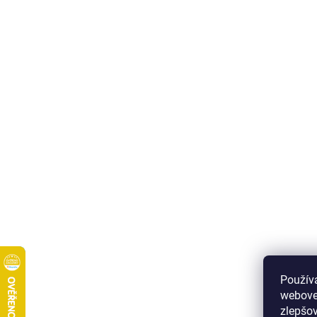
Použív
webove
zlepšov