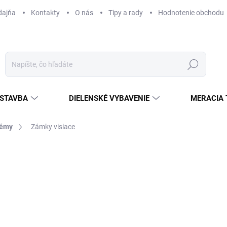
dajňa
Kontakty
O nás
Tipy a rady
Hodnotenie obchodu
Hľadať
STAVBA
DIELENSKÉ VYBAVENIE
MERACIA 
témy
Zámky visiace