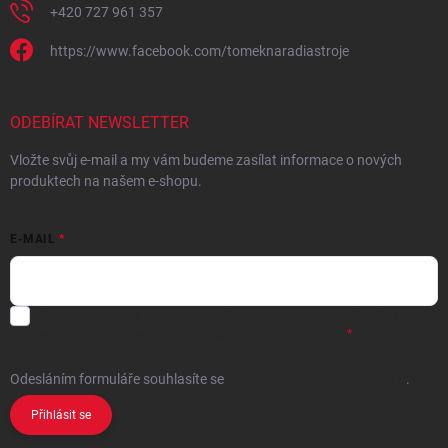
+420 727 961 357
https://www.facebook.com/tomeknaradiastroje
ODEBÍRAT NEWSLETTER
Vložte svůj e-mail a my vám budeme zasílat informace o nových
produktech na našem e-shopu.
E-MAIL
Chci vybrané slevy, jedinečné nabídky a soutěže na e-mail
- Souhlasím
se
zpracováním osobních údajů
pro marketingové účely.
Odesláním formuláře souhlasíte
se
zpracováním osobních údajů
.
Přihlásit se