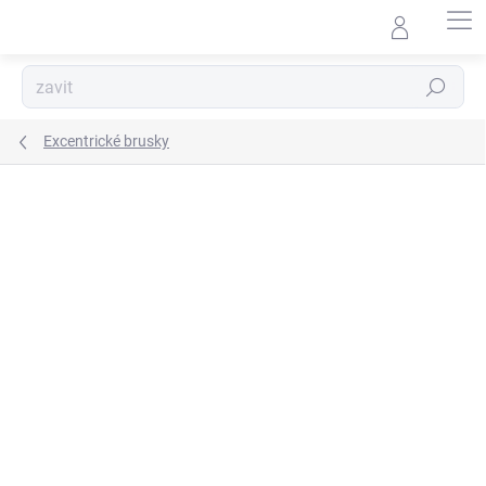
Přejít
na
obsah
Hledat
Excentrické brusky