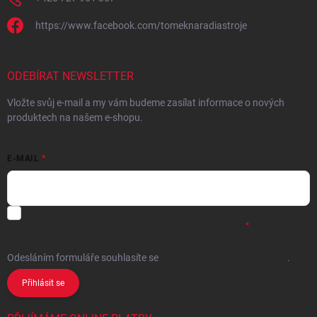
https://www.facebook.com/tomeknaradiastroje
ODEBÍRAT NEWSLETTER
Vložte svůj e-mail a my vám budeme zasílat informace o nových
produktech na našem e-shopu.
E-MAIL
Chci vybrané slevy, jedinečné nabídky a soutěže na e-mail
- Souhlasím
se
zpracováním osobních údajů
pro marketingové účely.
Odesláním formuláře souhlasíte
se
zpracováním osobních údajů
.
Přihlásit se