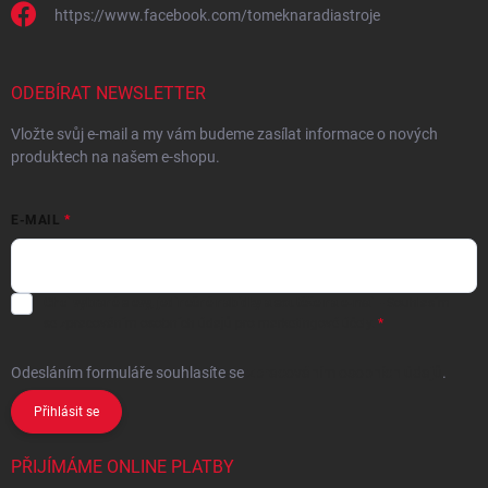
https://www.facebook.com/tomeknaradiastroje
ODEBÍRAT NEWSLETTER
Vložte svůj e-mail a my vám budeme zasílat informace o nových
produktech na našem e-shopu.
E-MAIL
Chci vybrané slevy, jedinečné nabídky a soutěže na e-mail
- Souhlasím
se
zpracováním osobních údajů
pro marketingové účely.
Odesláním formuláře souhlasíte
se
zpracováním osobních údajů
.
Přihlásit se
PŘIJÍMÁME ONLINE PLATBY