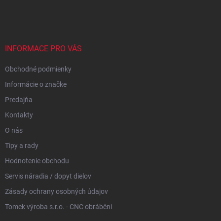
á
p
ä
t
i
INFORMACE PRO VÁS
e
Obchodné podmienky
Informácie o značke
Predajňa
Kontakty
O nás
Tipy a rady
Hodnotenie obchodu
Servis náradia / dopyt dielov
Zásady ochrany osobných údajov
Tomek výroba s.r.o. - CNC obrábění