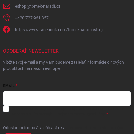
eshop
@
tomek-naradi.cz
+420 727 961 357
https://www.facebook.com/tomeknaradiastroje
ODOBERAŤ NEWSLETTER
Vložte svoj e-mail a my Vám budeme zasielať informácie o nových
produktoch na našom e-shope.
EMAIL
Chcem vybrané zľavy, jedinečné ponuky a súťaže na e-mail
- Súhlasím
sa
spracovaním osobných údajov
pre marketingové účely.
Odoslaním formulára súhlasíte
sa
spracovaním osobných údajov
.