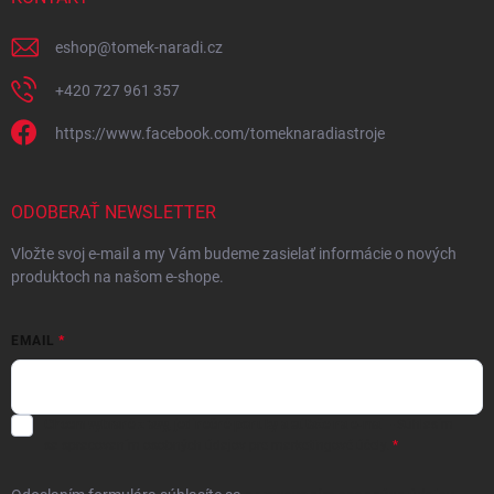
eshop
@
tomek-naradi.cz
+420 727 961 357
https://www.facebook.com/tomeknaradiastroje
ODOBERAŤ NEWSLETTER
Vložte svoj e-mail a my Vám budeme zasielať informácie o nových
produktoch na našom e-shope.
EMAIL
Chcem vybrané zľavy, jedinečné ponuky a súťaže na e-mail
- Súhlasím
sa
spracovaním osobných údajov
pre marketingové účely.