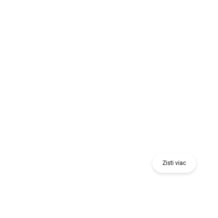
Získaj odmenu pri nákupe jedného alebo
viacerých kusov 18 V náradia alebo stavebného
nivelačného nástroja.
Zisti viac