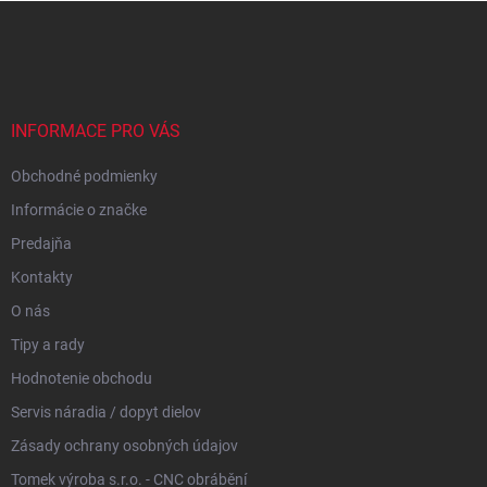
Z
á
p
ä
t
i
INFORMACE PRO VÁS
e
Obchodné podmienky
Informácie o značke
Predajňa
Kontakty
O nás
Tipy a rady
Hodnotenie obchodu
Servis náradia / dopyt dielov
Zásady ochrany osobných údajov
Tomek výroba s.r.o. - CNC obrábění