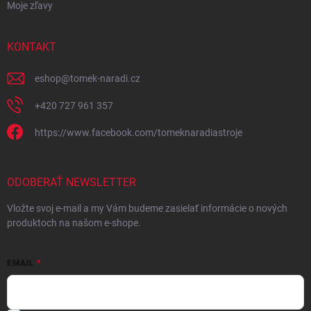
Moje zľavy
KONTAKT
eshop
@
tomek-naradi.cz
+420 727 961 357
https://www.facebook.com/tomeknaradiastroje
ODOBERAŤ NEWSLETTER
Vložte svoj e-mail a my Vám budeme zasielať informácie o nových
produktoch na našom e-shope.
EMAIL