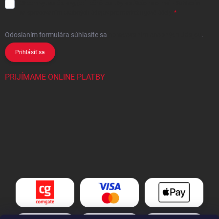
Chcem vybrané zľavy, jedinečné ponuky a súťaže na e-mail
- Súhlasím
sa
spracovaním osobných údajov
pre marketingové účely.
Odoslaním formulára súhlasíte
sa
spracovaním osobných údajov
.
Prihlásiť sa
PRIJÍMAME ONLINE PLATBY