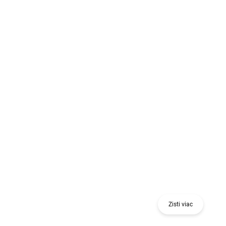
Získaj odmenu pri nákupe jedného alebo
viacerých kusov 18 V náradia alebo stavebného
nivelačného nástroja.
Zisti viac