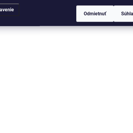
avenie
Odmietnuť
Súhl