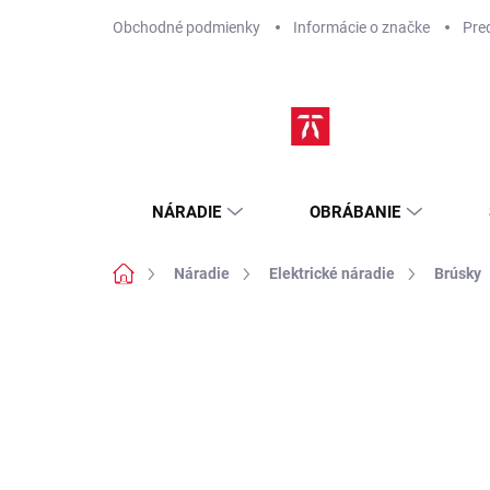
Prejsť
Obchodné podmienky
Informácie o značke
Pre
na
obsah
NÁRADIE
OBRÁBANIE
Domov
Náradie
Elektrické náradie
Brúsky