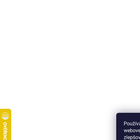
Použív
webove
zlepšov