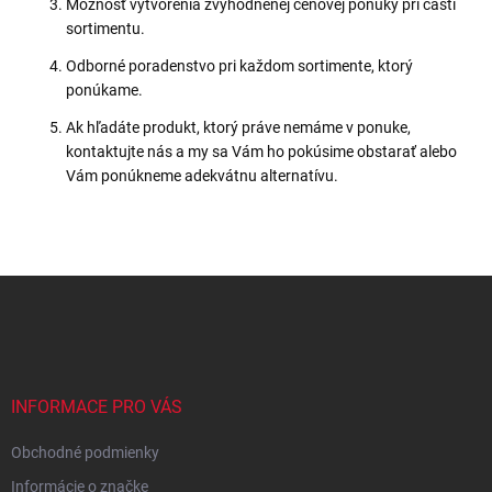
Možnosť vytvorenia zvýhodnenej cenovej ponuky pri časti
sortimentu.
Odborné poradenstvo pri každom sortimente, ktorý
ponúkame.
Ak hľadáte produkt, ktorý práve nemáme v ponuke,
kontaktujte nás a my sa Vám ho pokúsime obstarať alebo
Vám ponúkneme adekvátnu alternatívu.
Z
á
p
ä
t
i
INFORMACE PRO VÁS
e
Obchodné podmienky
Informácie o značke