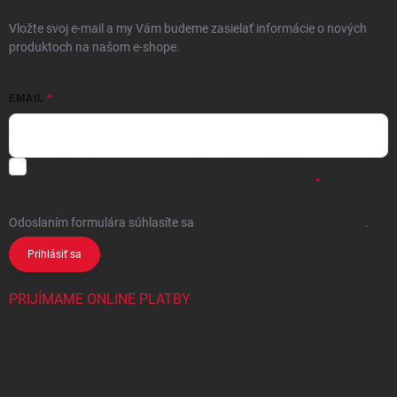
Vložte svoj e-mail a my Vám budeme zasielať informácie o nových
produktoch na našom e-shope.
EMAIL
Chcem vybrané zľavy, jedinečné ponuky a súťaže na e-mail
- Súhlasím
sa
spracovaním osobných údajov
pre marketingové účely.
Odoslaním formulára súhlasíte
sa
spracovaním osobných údajov
.
Prihlásiť sa
PRIJÍMAME ONLINE PLATBY