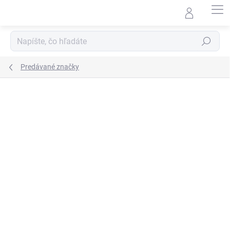
Prejsť
na
obsah
Hľadať
Predávané značky