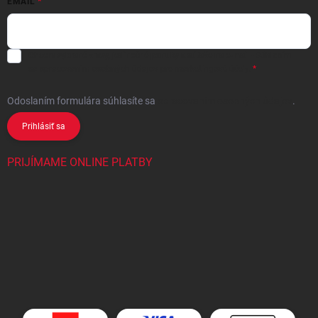
EMAIL
Chcem vybrané zľavy, jedinečné ponuky a súťaže na e-mail
- Súhlasím
sa
spracovaním osobných údajov
pre marketingové účely.
Odoslaním formulára súhlasíte
sa
spracovaním osobných údajov
.
Prihlásiť sa
PRIJÍMAME ONLINE PLATBY