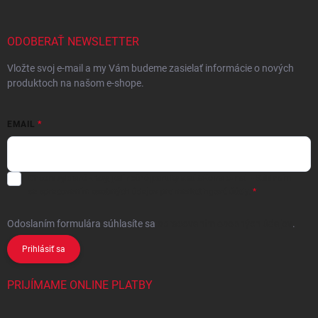
ODOBERAŤ NEWSLETTER
Vložte svoj e-mail a my Vám budeme zasielať informácie o nových
produktoch na našom e-shope.
EMAIL
Chcem vybrané zľavy, jedinečné ponuky a súťaže na e-mail
- Súhlasím
sa
spracovaním osobných údajov
pre marketingové účely.
Odoslaním formulára súhlasíte
sa
spracovaním osobných údajov
.
Prihlásiť sa
PRIJÍMAME ONLINE PLATBY