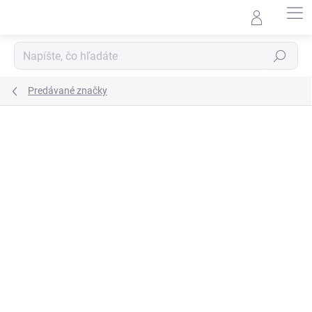
Prejsť
na
obsah
Hľadať
Predávané značky