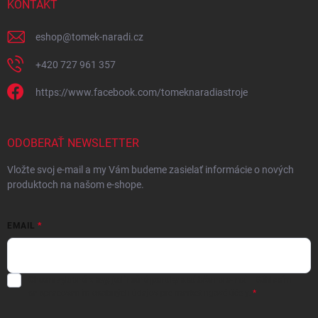
KONTAKT
eshop
@
tomek-naradi.cz
+420 727 961 357
https://www.facebook.com/tomeknaradiastroje
ODOBERAŤ NEWSLETTER
Vložte svoj e-mail a my Vám budeme zasielať informácie o nových
produktoch na našom e-shope.
EMAIL
Chcem vybrané zľavy, jedinečné ponuky a súťaže na e-mail
- Súhlasím
sa
spracovaním osobných údajov
pre marketingové účely.