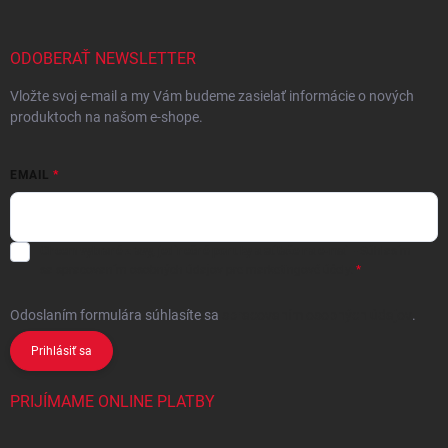
ODOBERAŤ NEWSLETTER
Vložte svoj e-mail a my Vám budeme zasielať informácie o nových
produktoch na našom e-shope.
EMAIL
Chcem vybrané zľavy, jedinečné ponuky a súťaže na e-mail
- Súhlasím
sa
spracovaním osobných údajov
pre marketingové účely.
Odoslaním formulára súhlasíte
sa
spracovaním osobných údajov
.
Prihlásiť sa
PRIJÍMAME ONLINE PLATBY