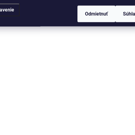
avenie
Odmietnuť
Súhl