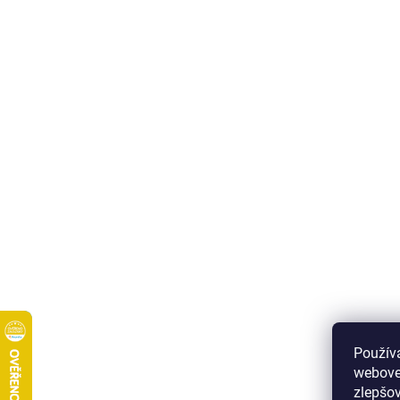
Použív
webove
zlepšov