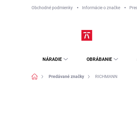
Prejsť
Obchodné podmienky
Informácie o značke
Pre
na
obsah
NÁRADIE
OBRÁBANIE
Domov
Predávané značky
RICHMANN