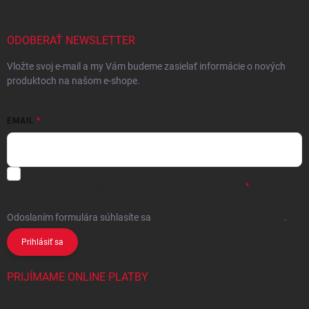
ODOBERAŤ NEWSLETTER
Vložte svoj e-mail a my Vám budeme zasielať informácie o nových
produktoch na našom e-shope.
EMAIL
Chcem vybrané zľavy, jedinečné ponuky a súťaže na e-mail
- Súhlasím
sa
spracovaním osobných údajov
pre marketingové účely.
Odoslaním formulára súhlasíte
sa
spracovaním osobných údajov
.
Prihlásiť sa
PRIJÍMAME ONLINE PLATBY