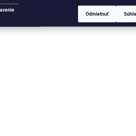
avenie
Odmietnuť
Súhl