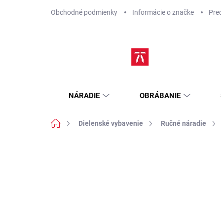
Prejsť
Obchodné podmienky
Informácie o značke
Pre
na
obsah
NÁRADIE
OBRÁBANIE
Domov
Dielenské vybavenie
Ručné náradie