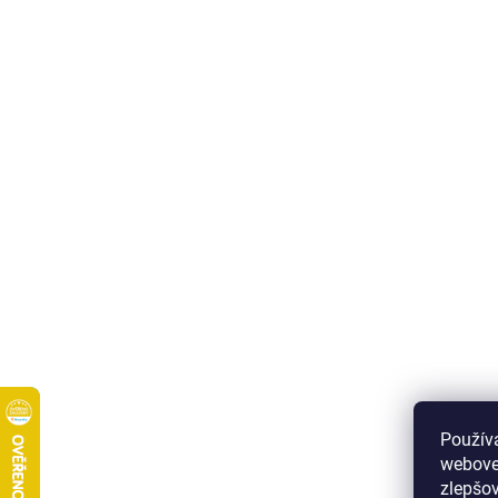
Použív
webove
zlepšov