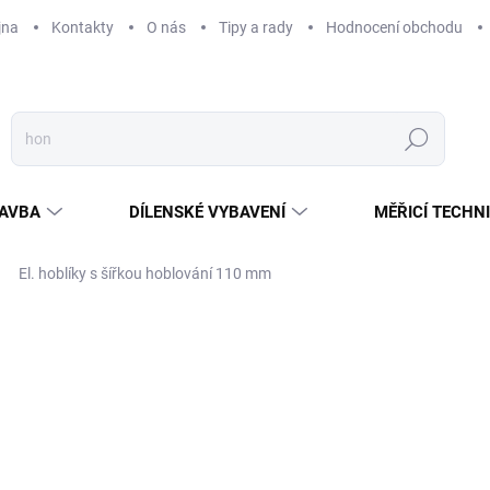
jna
Kontakty
O nás
Tipy a rady
Hodnocení obchodu
Hledat
AVBA
DÍLENSKÉ VYBAVENÍ
MĚŘICÍ TECHN
El. hoblíky s šířkou hoblování 110 mm