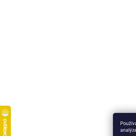
Použív
analýze