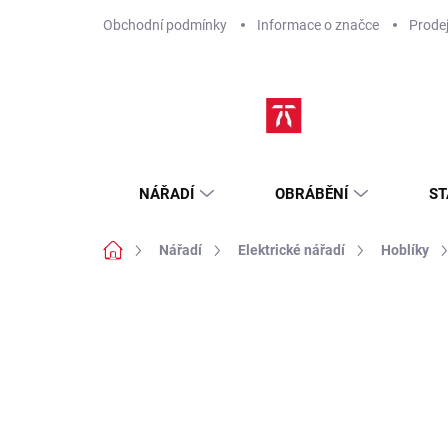
Přejít
Obchodní podmínky
Informace o značce
Prode
na
obsah
NÁŘADÍ
OBRÁBĚNÍ
ST
Domů
Nářadí
Elektrické nářadí
Hoblíky