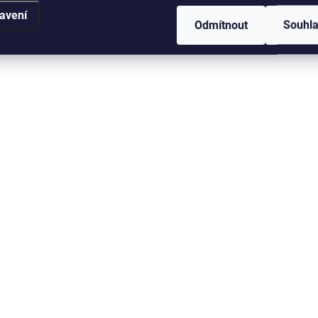
avení
Odmítnout
Souhl