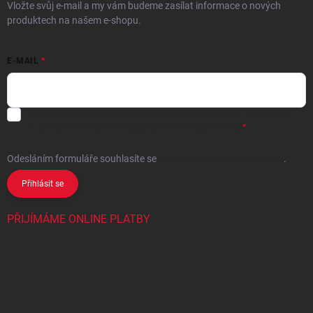
Vložte svůj e-mail a my vám budeme zasílat informace o nových
produktech na našem e-shopu.
E-MAIL
Chci vybrané slevy, jedinečné nabídky a soutěže na e-mail
- Souhlasím
se
zpracováním osobních údajů
pro marketingové účely.
Odesláním formuláře souhlasíte
se
zpracováním osobních údajů
.
Přihlásit se
PŘIJÍMÁME ONLINE PLATBY