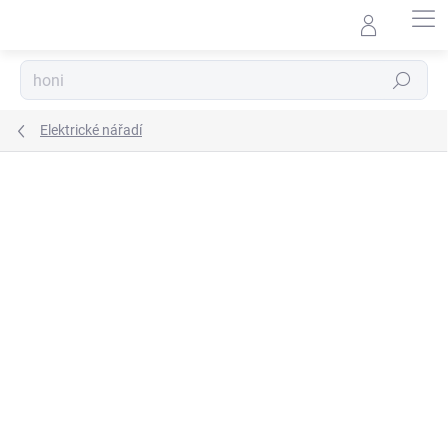
Přejít
na
obsah
Hledat
Elektrické nářadí