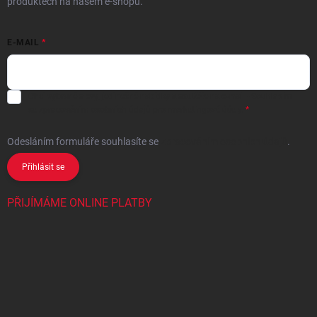
produktech na našem e-shopu.
E-MAIL
Chci vybrané slevy, jedinečné nabídky a soutěže na e-mail
- Souhlasím
se
zpracováním osobních údajů
pro marketingové účely.
Odesláním formuláře souhlasíte
se
zpracováním osobních údajů
.
Přihlásit se
PŘIJÍMÁME ONLINE PLATBY