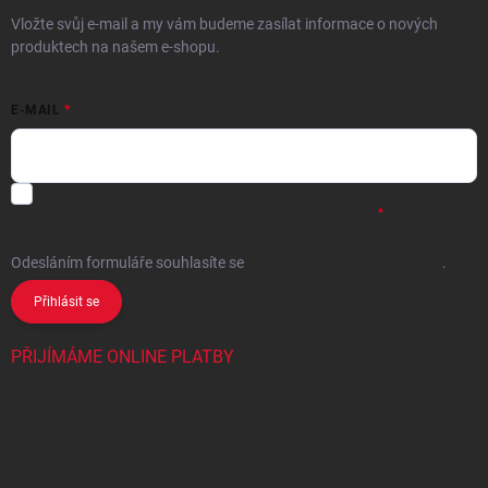
Vložte svůj e-mail a my vám budeme zasílat informace o nových
produktech na našem e-shopu.
E-MAIL
Chci vybrané slevy, jedinečné nabídky a soutěže na e-mail
- Souhlasím
se
zpracováním osobních údajů
pro marketingové účely.
Odesláním formuláře souhlasíte
se
zpracováním osobních údajů
.
Přihlásit se
PŘIJÍMÁME ONLINE PLATBY