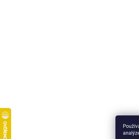
Použív
analýze