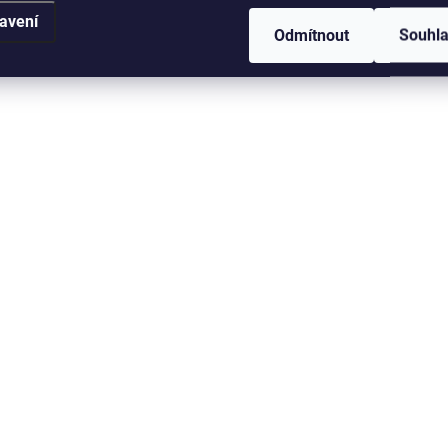
avení
Odmítnout
Souhl