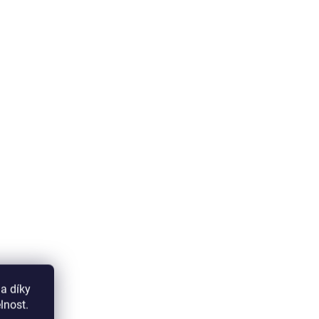
a díky
lnost.