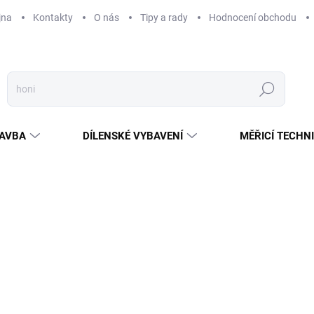
jna
Kontakty
O nás
Tipy a rady
Hodnocení obchodu
Hledat
AVBA
DÍLENSKÉ VYBAVENÍ
MĚŘICÍ TECHN