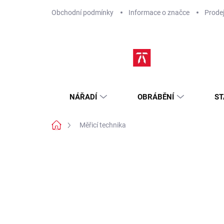
Přejít
Obchodní podmínky
Informace o značce
Prode
na
obsah
NÁŘADÍ
OBRÁBĚNÍ
ST
Domů
Měřicí technika