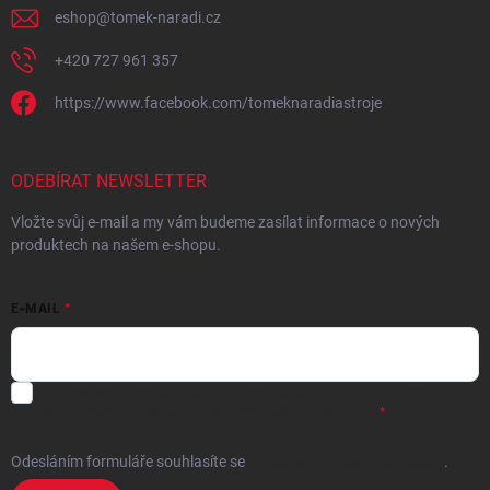
eshop
@
tomek-naradi.cz
+420 727 961 357
https://www.facebook.com/tomeknaradiastroje
ODEBÍRAT NEWSLETTER
Vložte svůj e-mail a my vám budeme zasílat informace o nových
produktech na našem e-shopu.
E-MAIL
Chci vybrané slevy, jedinečné nabídky a soutěže na e-mail
- Souhlasím
se
zpracováním osobních údajů
pro marketingové účely.
Odesláním formuláře souhlasíte
se
zpracováním osobních údajů
.