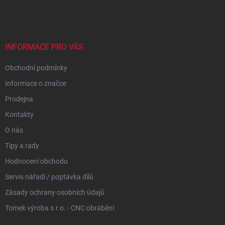
á
p
a
t
í
INFORMACE PRO VÁS
Obchodní podmínky
Informace o značce
Prodejna
Kontakty
O nás
Tipy a rady
Hodnocení obchodu
Servis nářadí / poptávka dílů
Zásady ochrany osobních údajů
Tomek výroba s.r.o. - CNC obrábění