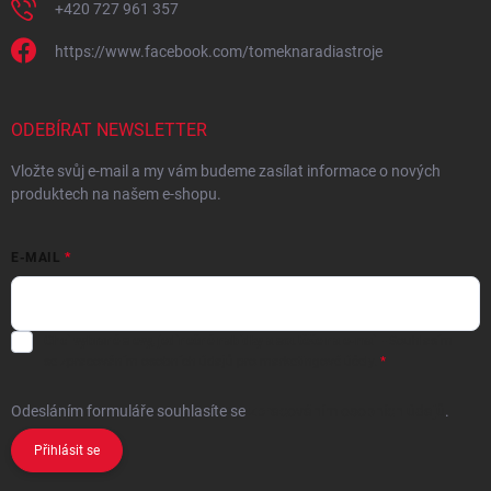
+420 727 961 357
https://www.facebook.com/tomeknaradiastroje
ODEBÍRAT NEWSLETTER
Vložte svůj e-mail a my vám budeme zasílat informace o nových
produktech na našem e-shopu.
E-MAIL
Chci vybrané slevy, jedinečné nabídky a soutěže na e-mail
- Souhlasím
se
zpracováním osobních údajů
pro marketingové účely.
Odesláním formuláře souhlasíte
se
zpracováním osobních údajů
.
Přihlásit se