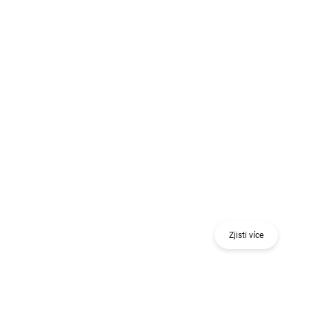
Získej odměnu při nákupu jednoho nebo více
kusů 18 V nářadí nebo stavebního nivelačního
nástroje.
Zjisti více