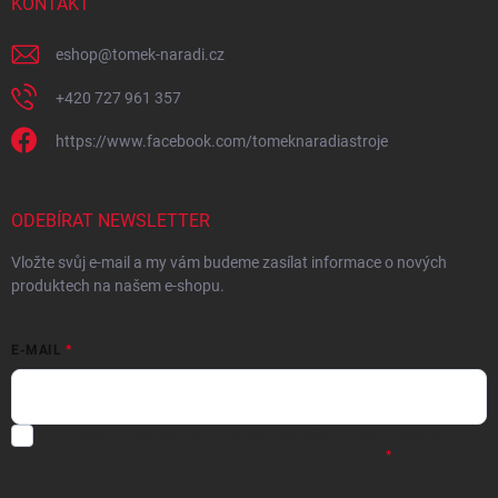
KONTAKT
eshop
@
tomek-naradi.cz
+420 727 961 357
https://www.facebook.com/tomeknaradiastroje
ODEBÍRAT NEWSLETTER
Vložte svůj e-mail a my vám budeme zasílat informace o nových
produktech na našem e-shopu.
E-MAIL
Chci vybrané slevy, jedinečné nabídky a soutěže na e-mail
- Souhlasím
se
zpracováním osobních údajů
pro marketingové účely.