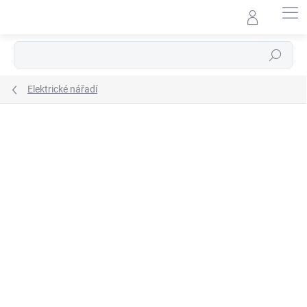
Přejít
na
obsah
Hledat
Elektrické nářadí