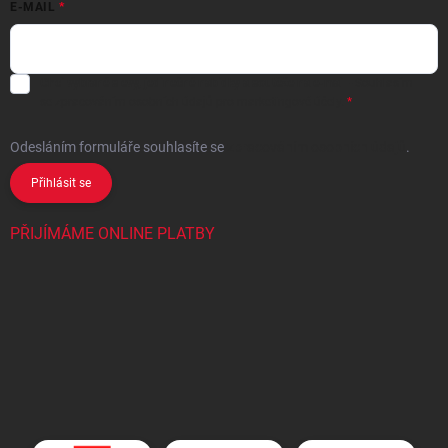
E-MAIL
Chci vybrané slevy, jedinečné nabídky a soutěže na e-mail
- Souhlasím
se
zpracováním osobních údajů
pro marketingové účely.
Odesláním formuláře souhlasíte
se
zpracováním osobních údajů
.
Přihlásit se
PŘIJÍMÁME ONLINE PLATBY