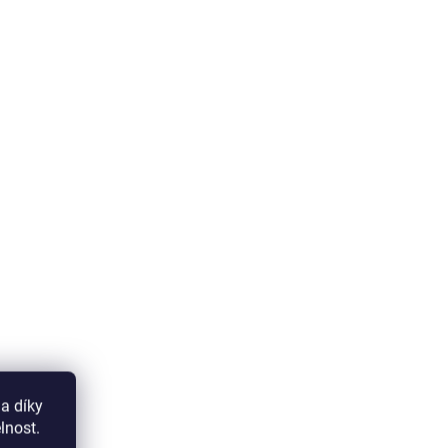
a díky
lnost.