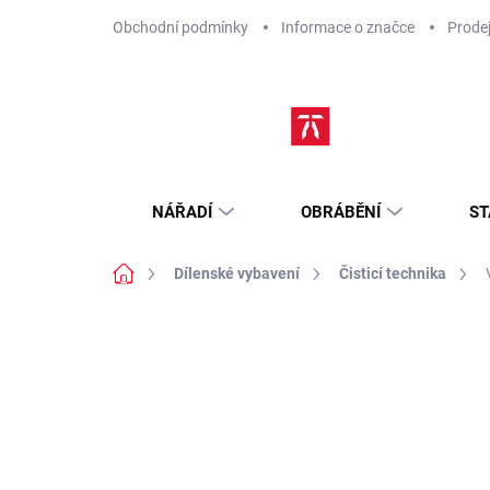
Přejít
Obchodní podmínky
Informace o značce
Prode
na
obsah
NÁŘADÍ
OBRÁBĚNÍ
ST
Domů
Dílenské vybavení
Čisticí technika