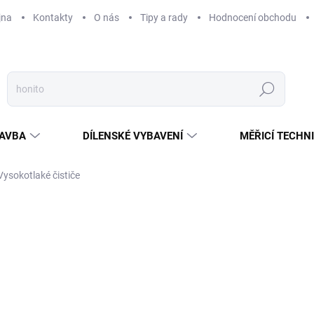
jna
Kontakty
O nás
Tipy a rady
Hodnocení obchodu
Hledat
AVBA
DÍLENSKÉ VYBAVENÍ
MĚŘICÍ TECHN
Vysokotlaké čističe