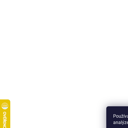
Použív
analýze