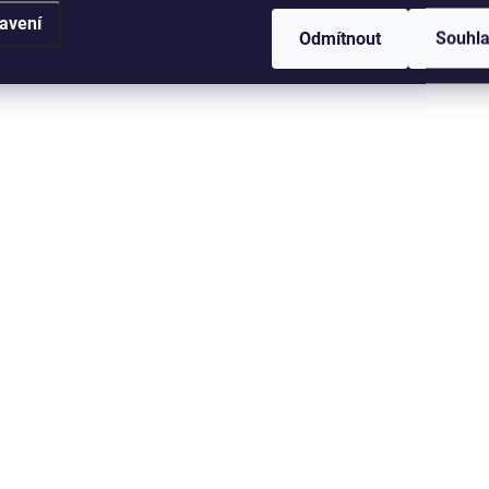
avení
Odmítnout
Souhl