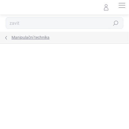
Přejít
na
obsah
Hledat
Manipulační technika