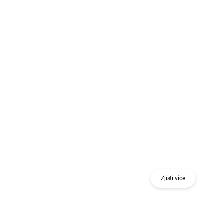
Získej odměnu při nákupu jednoho nebo více
kusů 18 V nářadí nebo stavebního nivelačního
nástroje.
Zjisti více