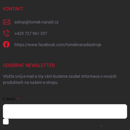
KONTAKT
eshop
@
tomek-naradi.cz
+420 727 961 357
https://www.facebook.com/tomeknaradiastroje
ODEBÍRAT NEWSLETTER
Vložte svůj e-mail a my vám budeme zasílat informace o nových
produktech na našem e-shopu.
E-MAIL
Chci vybrané slevy, jedinečné nabídky a soutěže na e-mail
- Souhlasím
se
zpracováním osobních údajů
pro marketingové účely.