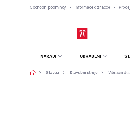
Přejít
Obchodní podmínky
Informace o značce
Prode
na
obsah
NÁŘADÍ
OBRÁBĚNÍ
ST
Domů
Stavba
Stavební stroje
Vibrační de