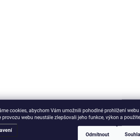
áme cookies, abychom Vám umožnili pohodlné prohlížení webu 
 provozu webu neustále zlepšovali jeho funkce, výkon a použite
avení
Odmítnout
Souhl