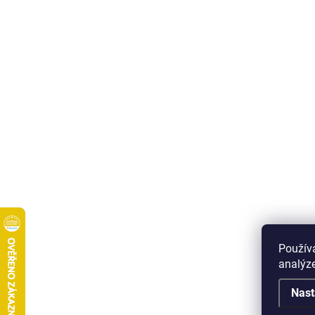
Použív
analýze
Nast