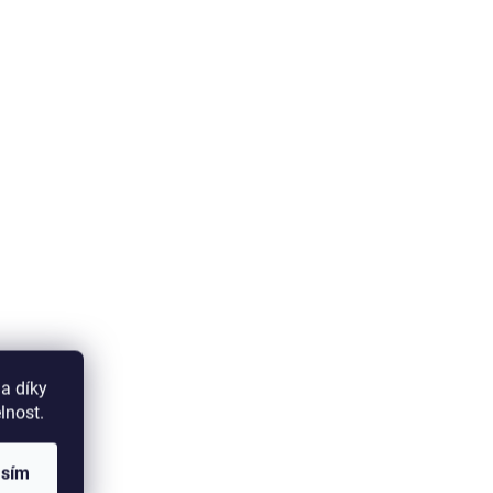
a díky
lnost.
asím