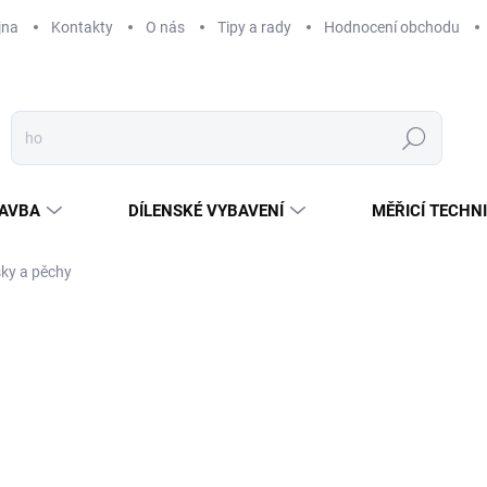
jna
Kontakty
O nás
Tipy a rady
Hodnocení obchodu
Hledat
AVBA
DÍLENSKÉ VYBAVENÍ
MĚŘICÍ TECHN
sky a pěchy