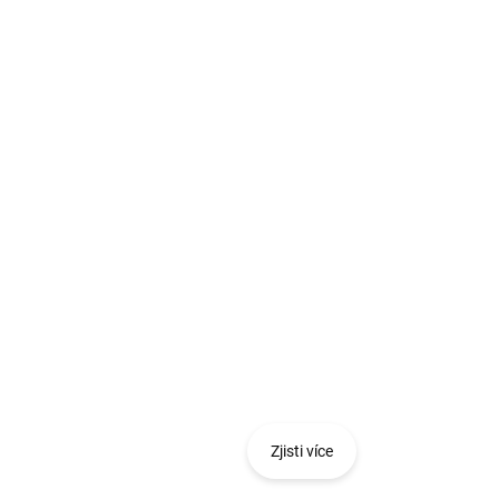
o nástroje. Nabídkami PRO Deals se Ti
duktů Bosch Professional bez dalších
Zjisti více