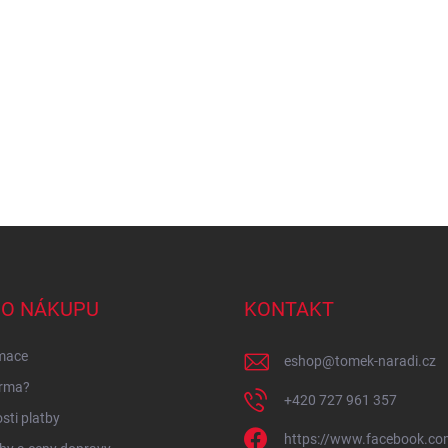
 O NÁKUPU
KONTAKT
mace
eshop
@
tomek-naradi.cz
irma?
+420 727 961 357
ti platby
https://www.facebook.co