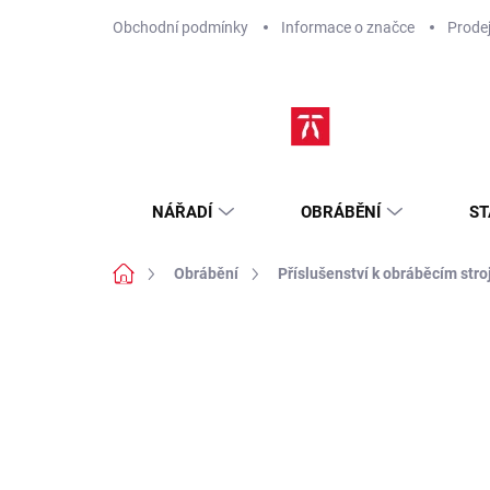
Přejít
Obchodní podmínky
Informace o značce
Prode
na
obsah
NÁŘADÍ
OBRÁBĚNÍ
ST
Domů
Obrábění
Příslušenství k obráběcím str