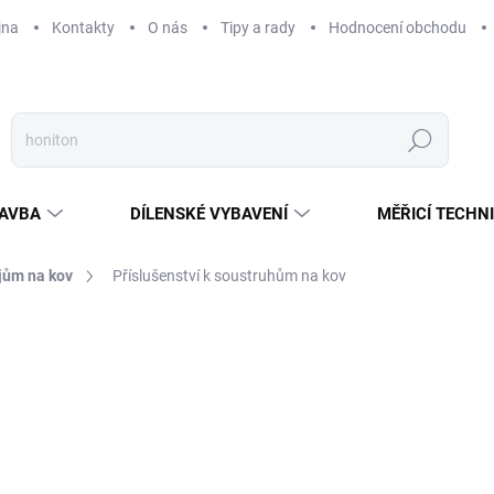
jna
Kontakty
O nás
Tipy a rady
Hodnocení obchodu
Hledat
AVBA
DÍLENSKÉ VYBAVENÍ
MĚŘICÍ TECHN
ojům na kov
Příslušenství k soustruhům na kov