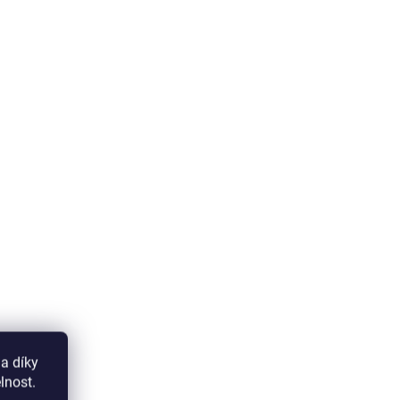
a díky
lnost.