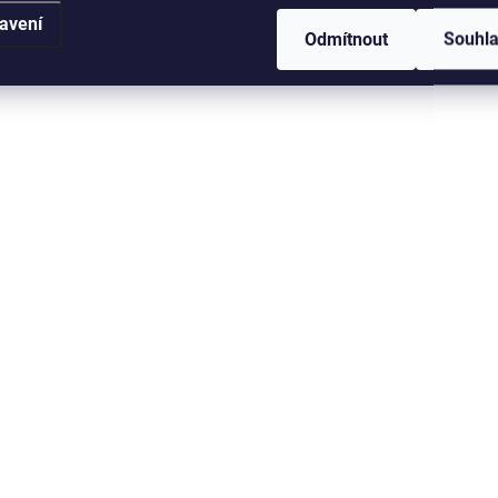
avení
Odmítnout
Souhl