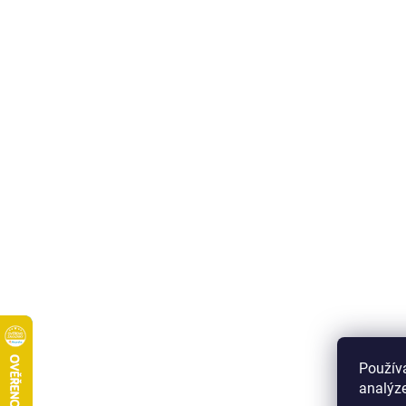
Použív
analýze