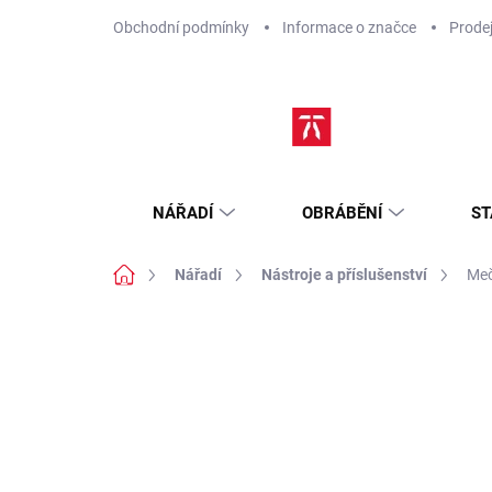
Přejít
Obchodní podmínky
Informace o značce
Prode
na
obsah
NÁŘADÍ
OBRÁBĚNÍ
ST
Domů
Nářadí
Nástroje a příslušenství
Meč