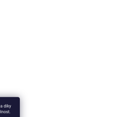
a díky
lnost.