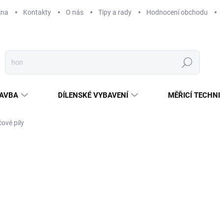
jna
Kontakty
O nás
Tipy a rady
Hodnocení obchodu
Hledat
AVBA
DÍLENSKÉ VYBAVENÍ
MĚŘICÍ TECHN
ové pily