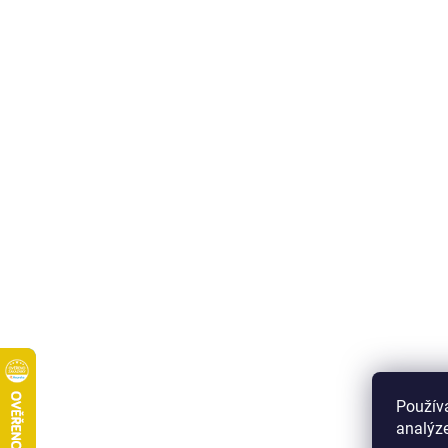
Použív
analýze