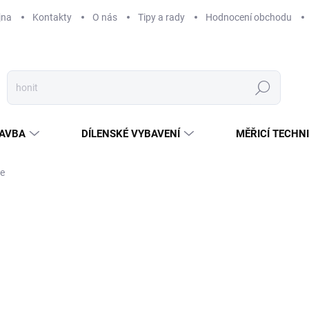
jna
Kontakty
O nás
Tipy a rady
Hodnocení obchodu
Hledat
AVBA
DÍLENSKÉ VYBAVENÍ
MĚŘICÍ TECHN
če