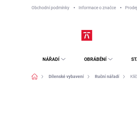
Přejít
Obchodní podmínky
Informace o značce
Prode
na
obsah
NÁŘADÍ
OBRÁBĚNÍ
ST
Domů
Dílenské vybavení
Ruční nářadí
Klí