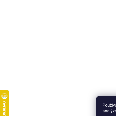
Použív
analýze