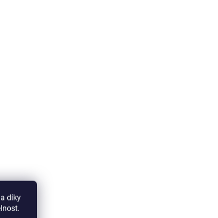
a díky
lnost.