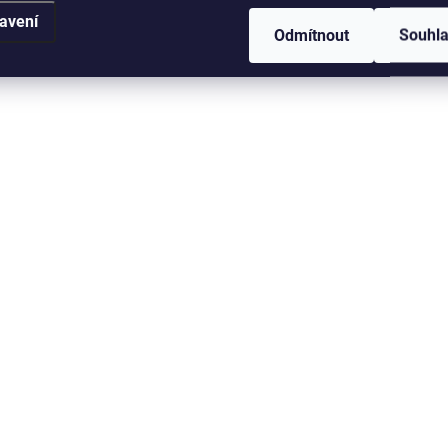
avení
Odmítnout
Souhl