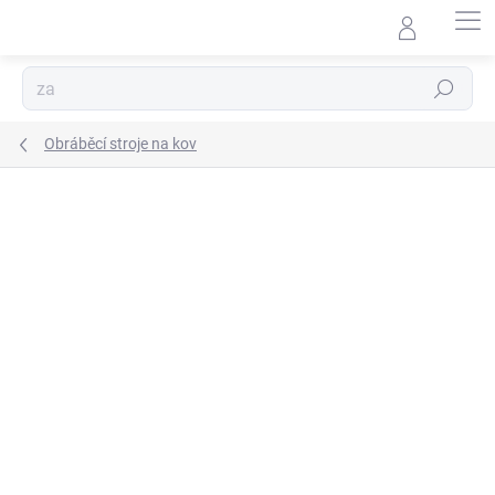
Přejít
na
obsah
Hledat
Obráběcí stroje na kov