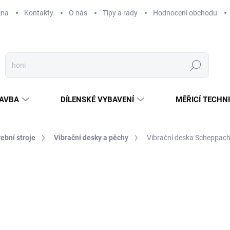
jna
Kontakty
O nás
Tipy a rady
Hodnocení obchodu
Hledat
AVBA
DÍLENSKÉ VYBAVENÍ
MĚŘICÍ TECHN
ební stroje
Vibrační desky a pěchy
Vibrační deska Scheppac