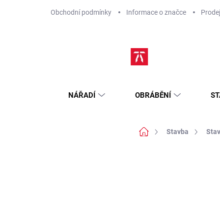
Přejít
Obchodní podmínky
Informace o značce
Prode
na
obsah
NÁŘADÍ
OBRÁBĚNÍ
ST
Domů
Stavba
Stav