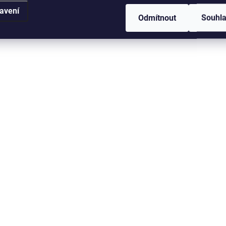
avení
Odmítnout
Souhl