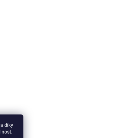
a díky
lnost.