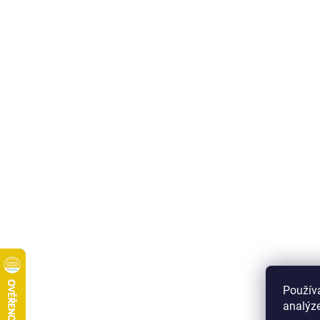
Použív
analýze