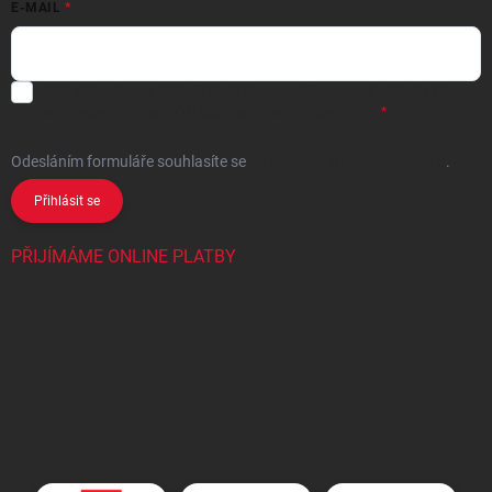
E-MAIL
Chci vybrané slevy, jedinečné nabídky a soutěže na e-mail
- Souhlasím
se
zpracováním osobních údajů
pro marketingové účely.
Odesláním formuláře souhlasíte
se
zpracováním osobních údajů
.
Přihlásit se
PŘIJÍMÁME ONLINE PLATBY