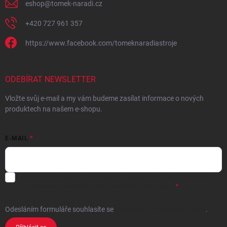
eshop
@
tomek-naradi.cz
+420 727 961 357
https://www.facebook.com/tomeknaradiastroje
ODEBÍRAT NEWSLETTER
Vložte svůj e-mail a my vám budeme zasílat informace o nových
produktech na našem e-shopu.
E-MAIL
Chci vybrané slevy, jedinečné nabídky a soutěže na e-mail
- Souhlasím
se
zpracováním osobních údajů
pro marketingové účely.
Odesláním formuláře souhlasíte
se
zpracováním osobních údajů
.