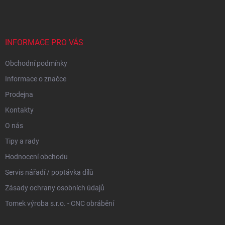
p
a
t
í
INFORMACE PRO VÁS
Obchodní podmínky
Informace o značce
Prodejna
Kontakty
O nás
Tipy a rady
Hodnocení obchodu
Servis nářadí / poptávka dílů
Zásady ochrany osobních údajů
Tomek výroba s.r.o. - CNC obrábění