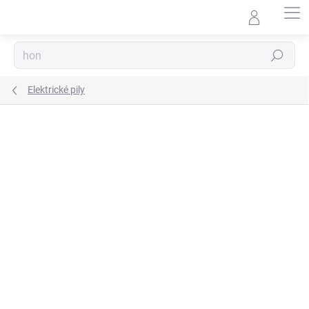
Přejít
na
obsah
Hledat
Elektrické pily