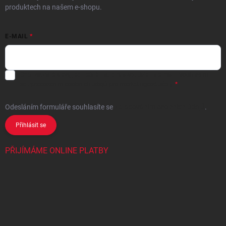
produktech na našem e-shopu.
E-MAIL
Chci vybrané slevy, jedinečné nabídky a soutěže na e-mail
- Souhlasím
se
zpracováním osobních údajů
pro marketingové účely.
Odesláním formuláře souhlasíte
se
zpracováním osobních údajů
.
Přihlásit se
PŘIJÍMÁME ONLINE PLATBY