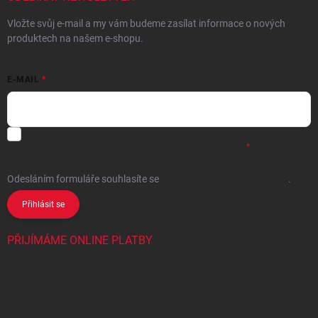
Vložte svůj e-mail a my vám budeme zasílat informace o nových
produktech na našem e-shopu.
E-MAIL
Chci vybrané slevy, jedinečné nabídky a soutěže na e-mail
- Souhlasím
se
zpracováním osobních údajů
pro marketingové účely.
Odesláním formuláře souhlasíte
se
zpracováním osobních údajů
.
Přihlásit se
PŘIJÍMÁME ONLINE PLATBY