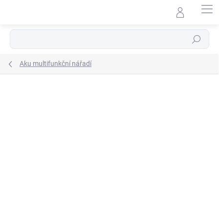
Přejít
na
obsah
Hledat
Aku multifunkční nářadí