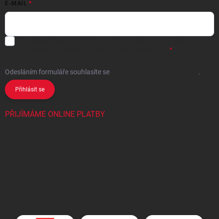
E-MAIL
Chci vybrané slevy, jedinečné nabídky a soutěže na e-mail
- Souhlasím
se
zpracováním osobních údajů
pro marketingové účely.
Odesláním formuláře souhlasíte
se
zpracováním osobních údajů
.
Přihlásit se
PŘIJÍMÁME ONLINE PLATBY