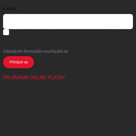
E-MAIL
Chci vybrané slevy, jedinečné nabídky a soutěže na e-mail
- Souhlasím
se
zpracováním osobních údajů
pro marketingové účely.
Odesláním formuláře souhlasíte
se
zpracováním osobních údajů
.
Přihlásit se
PŘIJÍMÁME ONLINE PLATBY