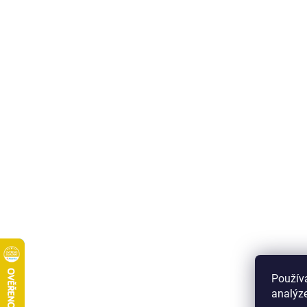
Použív
analýze