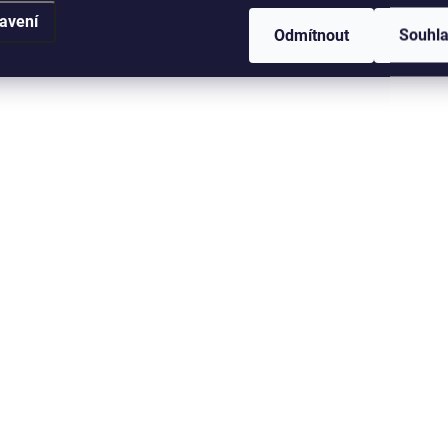
avení
Odmítnout
Souhl