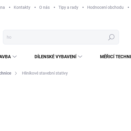
jna
Kontakty
O nás
Tipy a rady
Hodnocení obchodu
Hledat
AVBA
DÍLENSKÉ VYBAVENÍ
MĚŘICÍ TECHN
echnice
Hliníkové stavební stativy