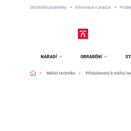
Přejít
Obchodní podmínky
Informace o značce
Prode
na
obsah
NÁŘADÍ
OBRÁBĚNÍ
ST
Domů
Měřicí technika
Příslušenství k měřící t