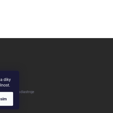
a díky
lnost.
m/tomeknaradiastroje
asím