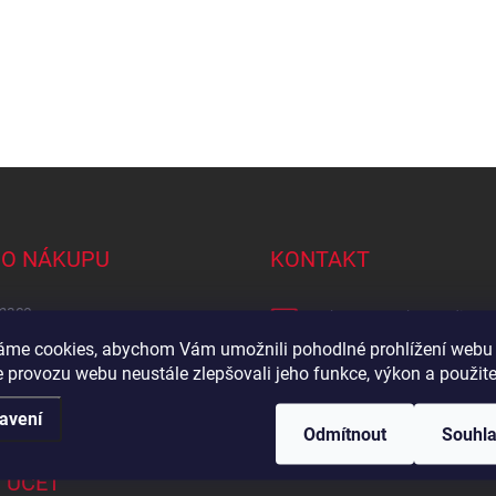
 O NÁKUPU
KONTAKT
mace
eshop
@
tomek-naradi.cz
irma?
áme cookies, abychom Vám umožnili pohodlné prohlížení webu 
+420 727 961 357
 provozu webu neustále zlepšovali jeho funkce, výkon a použite
ti platby
https://www.facebook.co
by a ceny dopravy
avení
Odmítnout
Souhl
 ÚČET