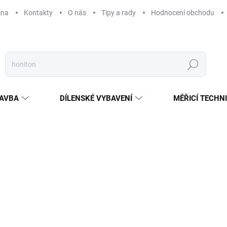
jna
Kontakty
O nás
Tipy a rady
Hodnocení obchodu
Hledat
AVBA
DÍLENSKÉ VYBAVENÍ
MĚŘICÍ TECHN