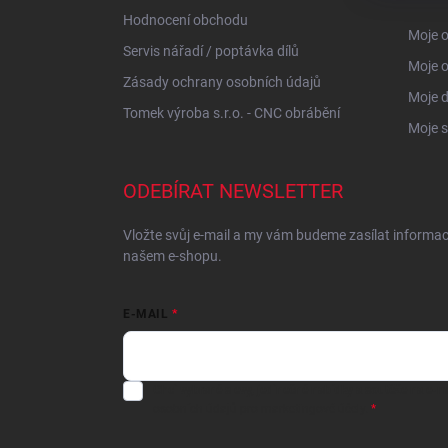
Hodnocení obchodu
Moje o
Servis nářadí / poptávka dílů
Moje 
Zásady ochrany osobních údajů
Moje 
Tomek výroba s.r.o. - CNC obrábění
Moje s
ODEBÍRAT NEWSLETTER
Vložte svůj e-mail a my vám budeme zasílat informa
našem e-shopu.
E-MAIL
Chci vybrané slevy, jedinečné nabídky a soutěže na e-m
osobních údajů
pro marketingové účely.