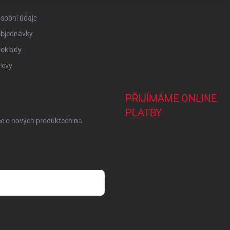
sobní údaje
objednávky
doklady
levy
PŘIJÍMÁME ONLINE
PLATBY
ce o nových produktech na
ail
- Souhlasím se
zpracováním