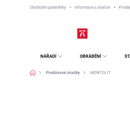
Přejít
Obchodní podmínky
Informace o značce
Prode
na
obsah
NÁŘADÍ
OBRÁBĚNÍ
ST
Domů
Prodávané značky
MONTOLIT